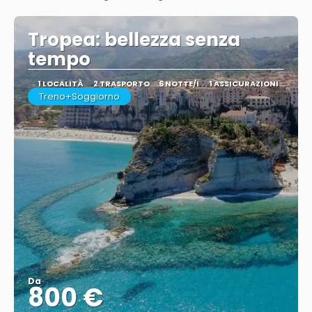
Vedere
Tropea: bellezza senza
tempo
1 LOCALITÀ
2 TRASPORTO
6 NOTTE/I
1 ASSICURAZIONI
Treno+Soggiorno
Da
800 €