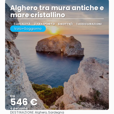
Alghero tra mura antiche e
mare cristallino
1 LOCALITÀ
2 TRASPORTO
6 NOTTE/I
1 ASSICURAZIONI
Volo+Soggiorno
Da
546 €
a persona
DESTINAZIONE:
Alghero, Sardegna