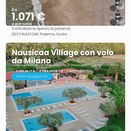
Da
1.071 €
a persona
Controllare le opzioni di partenza
Vedere
DESTINAZIONE:
Palermo, Sicilia
Nausicaa Village con volo
da Milano
1 LOCALITÀ
2 TRASPORTO
7 NOTTE/I
Volo+Soggiorno