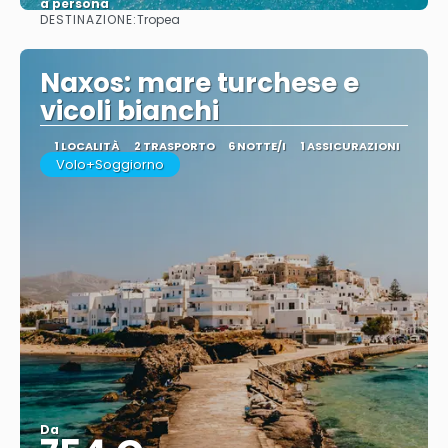
a persona
DESTINAZIONE:
Tropea
Vedere
Naxos: mare turchese e
vicoli bianchi
1 LOCALITÀ
2 TRASPORTO
6 NOTTE/I
1 ASSICURAZIONI
Volo+Soggiorno
Da