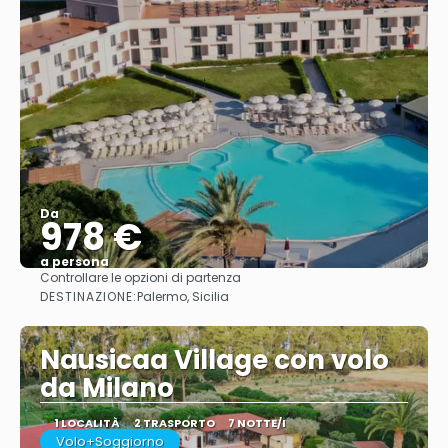
Da
978 €
a persona
Controllare le opzioni di partenza
Vedere
DESTINAZIONE:
Palermo, Sicilia
Nausicaa Village con volo
da Milano
1 LOCALITÀ
2 TRASPORTO
7 NOTTE/I
Volo+Soggiorno