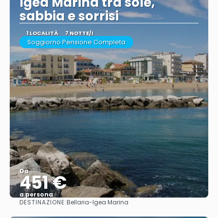
Igea Marina tra sole,
sabbia e sorrisi
1 LOCALITÀ
7 NOTTE/I
Soggiorno Pensione Completa
Da
451 €
a persona
DESTINAZIONE:
Bellaria-Igea Marina
Vedere