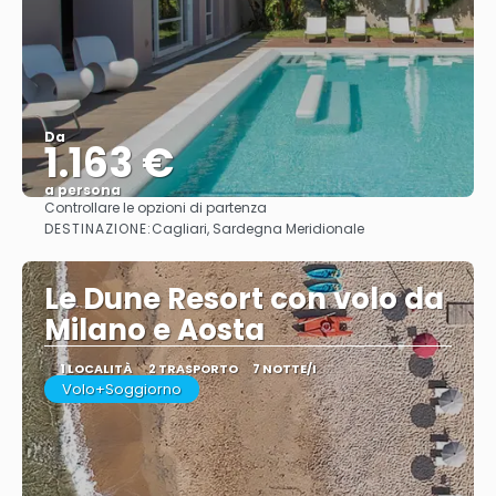
Da
1.163 €
a persona
Controllare le opzioni di partenza
Vedere
DESTINAZIONE:
Cagliari, Sardegna Meridionale
Le Dune Resort con volo da
Milano e Aosta
1 LOCALITÀ
2 TRASPORTO
7 NOTTE/I
Volo+Soggiorno