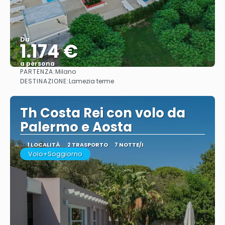
Da
1.174 €
a persona
PARTENZA:
Milano
Vedere
DESTINAZIONE:
Lamezia terme
Th Costa Rei con volo da
Palermo e Aosta
1 LOCALITÀ
2 TRASPORTO
7 NOTTE/I
Volo+Soggiorno