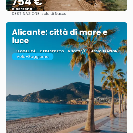
754 €
a persona
DESTINAZIONE:
Isola di Naxos
Vedere
Alicante: città di mare e
luce
1 LOCALITÀ
2 TRASPORTO
6 NOTTE/I
1 ASSICURAZIONI
Volo+Soggiorno