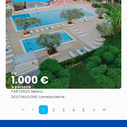
Da
1.000 €
a persona
PARTENZA:
Milano
Vedere
DESTINAZIONE:
Lamezia terme
1
2
3
4
5