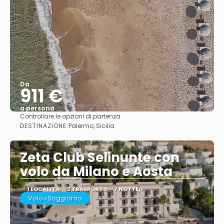
Da
911 €
a persona
Controllare le opzioni di partenza
Vedere
DESTINAZIONE:
Palermo, Sicilia
Zeta Club Selinunte con
volo da Milano e Aosta
1 LOCALITÀ
2 TRASPORTO
7 NOTTE/I
Volo+Soggiorno