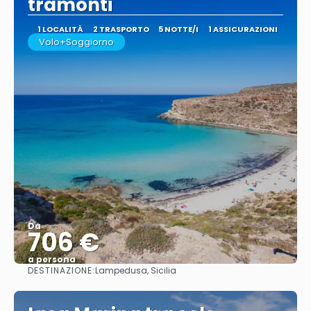
tramonti
1 LOCALITÀ
2 TRASPORTO
5 NOTTE/I
1 ASSICURAZIONI
Volo+Soggiorno
Da
706 €
a persona
DESTINAZIONE:
Lampedusa, Sicilia
Vedere