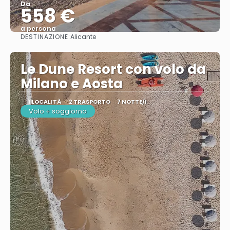
Da
558 €
a persona
DESTINAZIONE:
Alicante
Vedere
Le Dune Resort con volo da
Milano e Aosta
1 LOCALITÀ
2 TRASPORTO
7 NOTTE/I
Volo + soggiorno