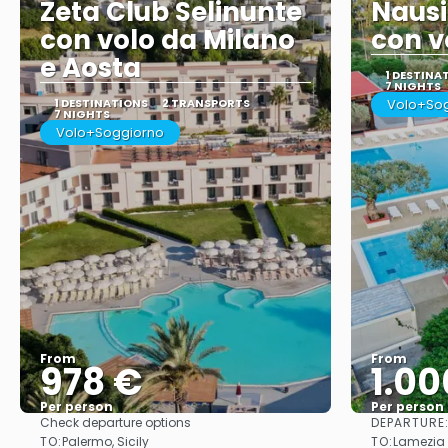
Zeta Club Selinunte
Nausi
con volo da Milano
con v
e Aosta
1 DESTINA
7 NIGHTS
1 DESTINATIONS
2 TRANSPORTS
Volo+So
7 NIGHTS
Volo+Soggiorno
From
From
978 €
1.00
Per person
Per person
DEPARTURE
Check departure options
See
TO:
TO:
Palermo, Sicily
Lamezia