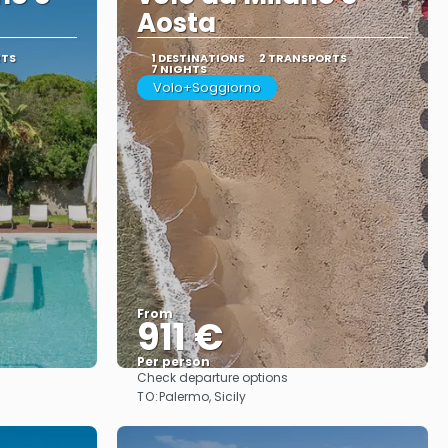
Aosta
RTS
1 DESTINATIONS
2 TRANSPORTS
7 NIGHTS
Volo+Soggiorno
From
911 €
Per person
Check departure options
See
TO:
Palermo, Sicily