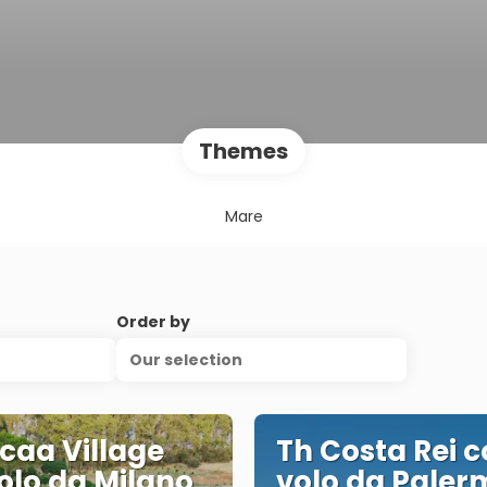
Themes
Mare
Order by
Our selection
caa Village
Th Costa Rei 
olo da Milano
volo da Paler