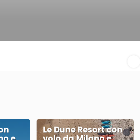
con
Le Dune Resort con
mo e
volo da Milano e