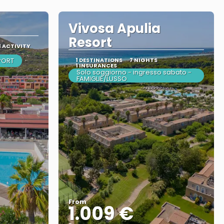
Vivosa Apulia
Resort
1 ACTIVITY
SPORT
1 DESTINATIONS
7 NIGHTS
1 INSURANCES
Solo soggiorno - ingresso sabato -
FAMIGLIE/LUSSO
From
1.009 €