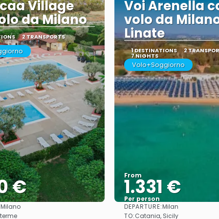
caa Village
Voi Arenella c
olo da Milano
volo da Milan
Linate
TIONS
2 TRANSPORTS
ggiorno
1 DESTINATIONS
2 TRANSPO
7 NIGHTS
Volo+Soggiorno
From
0 €
1.331 €
Per person
:
DEPARTURE:
Milano
Milan
See
See
TO:
 terme
Catania, Sicily