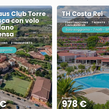
aus Club Torre
TH Costa Rei
ca con volo
1 DESTINATIONS
7 NIGHTS
lano
1 INSURANCES
Solo soggiorno - 7 notti - 
ensa
TIONS
2 TRANSPORTS
oggiorno
From
 €
978 €