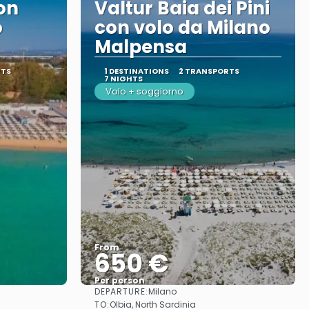
on
Valtur Baia dei Pini
o
con volo da Milano
Malpensa
RTS
1 DESTINATIONS
2 TRANSPORTS
7 NIGHTS
Volo + soggiorno
From
650 €
Per person
DEPARTURE:
Milano
See
TO:
Olbia, North Sardinia