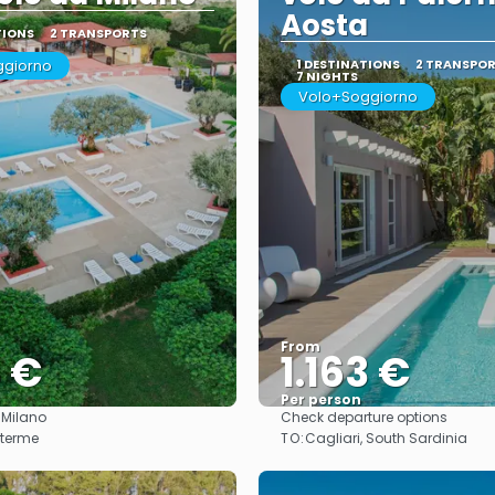
Aosta
TIONS
2 TRANSPORTS
ggiorno
1 DESTINATIONS
2 TRANSPO
7 NIGHTS
Volo+Soggiorno
From
4 €
1.163 €
Per person
:
Milano
Check departure options
See
See
TO:
 terme
Cagliari, South Sardinia