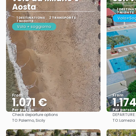
Aosta
1 DESTINA
7 NIGHTS
1 DESTINATIONS
2 TRANSPORTS
Volo+So
7 NIGHTS
Volo + soggiorno
From
From
1.071 €
1.17
Per person
Per person
DEPARTURE
Check departure options
See
TO:
TO:
Palermo, Sicily
Lamezia