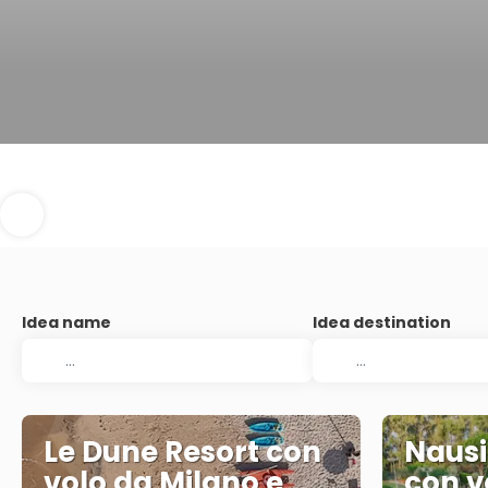
Idea name
Idea destination
Le Dune Resort con
Nausi
volo da Milano e
con v