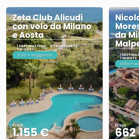
Zeta Club Alicudi
Nicol
con volo da Milano
Mores
e Aosta
da Mi
Malp
1 DESTINATIONS
2 TRANSPORTS
7 NIGHTS
Volo + soggiorno
1 DESTINA
7 NIGHTS
Volo + s
From
From
1.155 €
662