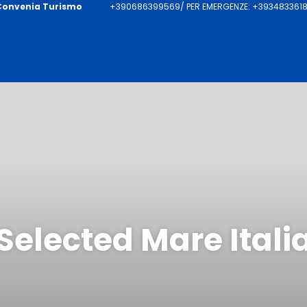
Convenia Turismo
+390686399569/ PER EMERGENZE: +39348336187
Selected Mare Itali