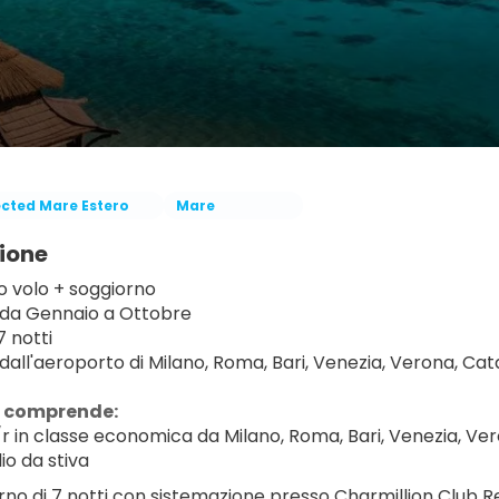
ected Mare Estero
Mare
ione
 volo + soggiorno
 da Gennaio a Ottobre
7 notti
dall'aeroporto di Milano, Roma, Bari, Venezia, Verona, Ca
a comprende:
/r in classe economica da Milano, Roma, Bari, Venezia, Ver
io da stiva
rno di 7 notti con sistemazione presso Charmillion Club Re