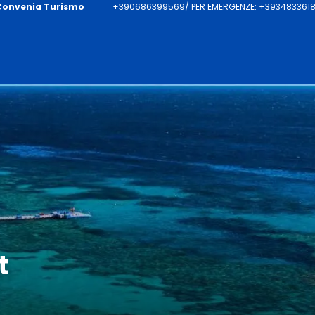
Convenia Turismo
+390686399569/ PER EMERGENZE: +39348336187
t