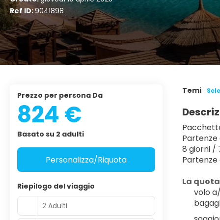
Ref ID:
9041898
Temi
Sel
Prezzo per persona Da
824 €
Descriz
Pacchetto
Basato su 2 adulti
Partenze
8 giorni / 
Personalizza/Riquota
Partenze 
La quot
Riepilogo del viaggio
volo a
bagagl
2 Adulti
soggio