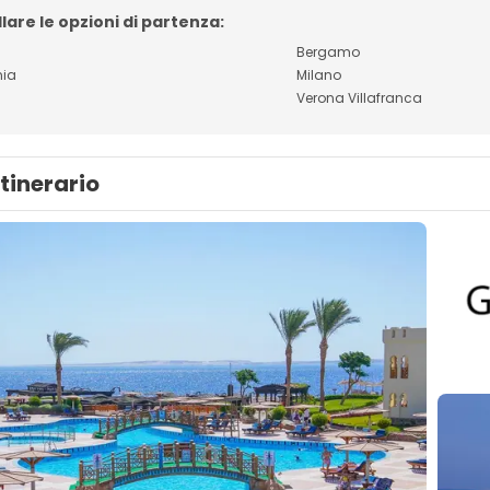
lare le opzioni di partenza:
Bergamo
nia
Milano
a
Verona Villafranca
Itinerario