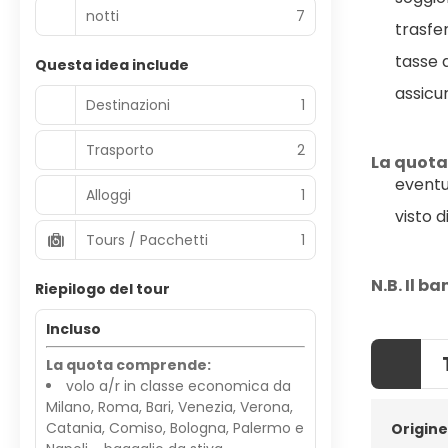
notti
7
trasfe
tasse 
Questa idea include
assicu
Destinazioni
1
Trasporto
2
La quota
eventu
Alloggi
1
visto d
Tours / Pacchetti
1
N.B. Il b
Riepilogo del tour
Incluso
La quota comprende:
volo a/r in classe economica da
Milano, Roma, Bari, Venezia, Verona,
Catania, Comiso, Bologna, Palermo e
Origine