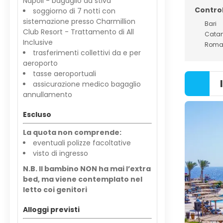
Napoli - bagaglio da stiva
Control
soggiorno di 7 notti con
sistemazione presso Charmillion
Bari
Club Resort - Trattamento di All
Cata
Inclusive
Rom
trasferimenti collettivi da e per
aeroporto
tasse aeroportuali
assicurazione medico bagaglio
annullamento
Escluso
La quota non comprende:
eventuali polizze facoltative
visto di ingresso
N.B. Il bambino NON ha mai l’extra
bed, ma viene contemplato nel
letto coi genitori
Alloggi previsti