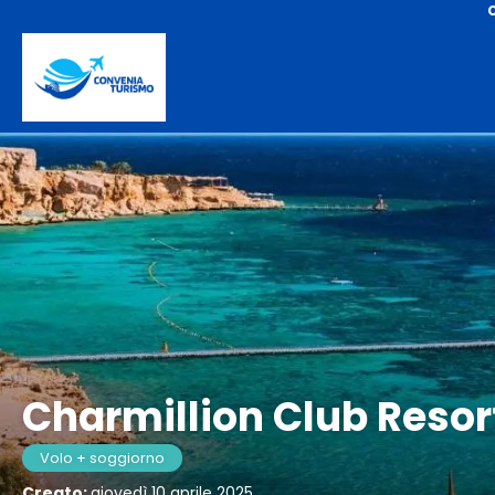
Charmillion Club Resor
Volo + soggiorno
Creato:
giovedì 10 aprile 2025