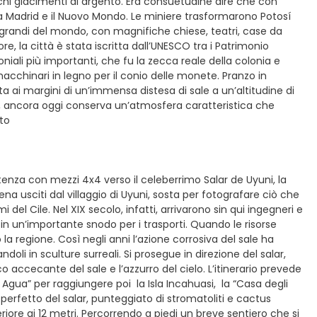
chi giacimenti di argento. Era consuetudine dire che con
ra Madrid e il Nuovo Mondo. Le miniere trasformarono Potosí
 e grandi del mondo, con magnifiche chiese, teatri, case da
e, la città è stata iscritta dall’UNESCO tra i Patrimonio
loniali più importanti, che fu la zecca reale della colonia e
macchinari in legno per il conio delle monete. Pranzo in
ta ai margini di un’immensa distesa di sale a un’altitudine di
 ancora oggi conserva un’atmosfera caratteristica che
nto
tenza con mezzi 4x4 verso il celeberrimo Salar de Uyuni, la
na usciti dal villaggio di Uyuni, sosta per fotografare ciò che
 del Cile. Nel XIX secolo, infatti, arrivarono sin qui ingegneri e
in un’importante snodo per i trasporti. Quando le risorse
a regione. Così negli anni l’azione corrosiva del sale ha
doli in sculture surreali. Si prosegue in direzione del salar,
o accecante del sale e l’azzurro del cielo. L’itinerario prevede
 Agua” per raggiungere poi la Isla Incahuasi, la “Casa degli
perfetto del salar, punteggiato di stromatoliti e cactus
riore ai 12 metri. Percorrendo a piedi un breve sentiero che si