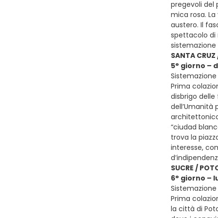
pregevoli del 
mica rosa. La 
austero. Il fa
spettacolo di 
sistemazione 
SANTA CRUZ 
5° giorno –
Sistemazione 
Prima colazion
disbrigo delle
dell’Umanità p
architettonic
“ciudad blanca
trova la piaz
interesse, com
d’indipendenza
SUCRE / POTO
6° giorno – l
Sistemazione p
Prima colazion
la città di Pot