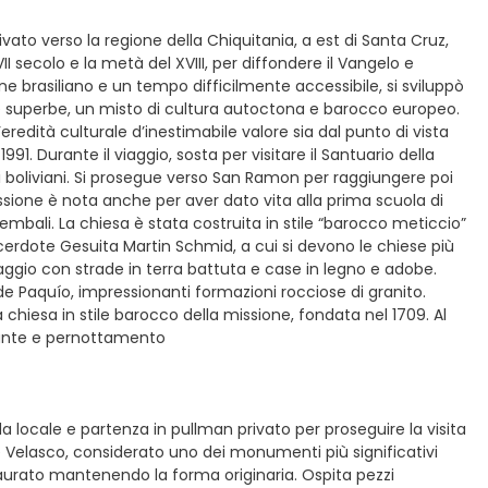
ivato verso la regione della Chiquitania, a est di Santa Cruz,
II secolo e la metà del XVIII, per diffondere il Vangelo e
fine brasiliano e un tempo difficilmente accessibile, si sviluppò
ese superbe, un misto di cultura autoctona e barocco europeo.
un’eredità culturale d’inestimabile valore sia dal punto di vista
1. Durante il viaggio, sosta per visitare il Santuario della
 boliviani. Si prosegue verso San Ramon per raggiungere poi
ssione è nota anche per aver dato vita alla prima scuola di
vicembali. La chiesa è stata costruita in stile “barocco meticcio”
erdote Gesuita Martin Schmid, a cui si devono le chiese più
laggio con strade in terra battuta e case in legno e adobe.
de Paquío, impressionanti formazioni rocciose di granito.
 chiesa in stile barocco della missione, fondata nel 1709. Al
orante e pernottamento
da locale e partenza in pullman privato per proseguire la visita
de Velasco, considerato uno dei monumenti più significativi
taurato mantenendo la forma originaria. Ospita pezzi