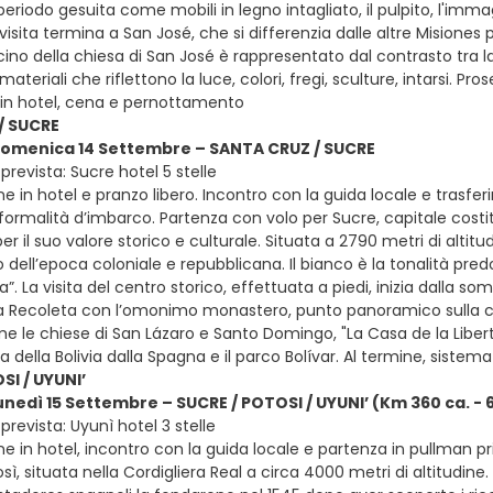
periodo gesuita come mobili in legno intagliato, il pulpito, l'immag
visita termina a San José, che si differenzia dalle altre Misiones p
scino della chiesa di San José è rappresentato dal contrasto tra l
materiali che riflettono la luce, colori, fregi, sculture, intarsi. 
in hotel, cena e pernottamento
/ SUCRE
 domenica 14 Settembre – SANTA CRUZ / SUCRE
prevista: Sucre hotel 5 stelle
e in hotel e pranzo libero. Incontro con la guida locale e trasfe
 formalità d’imbarco. Partenza con volo per Sucre, capitale costitu
er il suo valore storico e culturale. Situata a 2790 metri di alt
o dell’epoca coloniale e repubblicana. Il bianco è la tonalità pr
”. La visita del centro storico, effettuata a piedi, inizia dalla so
za Recoleta con l’omonimo monastero, punto panoramico sulla citt
e le chiese di San Lázaro e Santo Domingo, "La Casa de la Libert
 della Bolivia dalla Spagna e il parco Bolívar. Al termine, siste
SI / UYUNI’
unedì 15 Settembre – SUCRE / POTOSI / UYUNI’ (Km 360 ca. - 6
revista: Uyunì hotel 3 stelle
e in hotel, incontro con la guida locale e partenza in pullman pr
osì, situata nella Cordigliera Real a circa 4000 metri di altitudine.