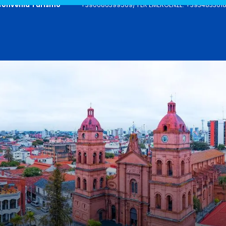
Convenia Turismo
+390686399569/ PER EMERGENZE: +39348336187