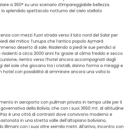
aziare a 360° su uno scenario d’impareggiabile bellezza.
o splendido spettacolo notturno del cielo stellato
enza con mezzi fuori strada verso il lato nord del Salar per
ai piedi del mitico Tunupa che l’antico popolo Aymarà
enso deserto di sale. Risalendo a piedi le sue pendici si
alenti a circa 3000 anni fa: grazie al clima freddo e secco
’escursione, rientro verso l’hotel ancora accompagnati dagli
i del sole che giocano tra i cristalli, danno forma a miraggi e
in hotel con possibilità di ammirare ancora una volta lo
rimento in aeroporto con pullman privato in tempo utile per il
governativa della Bolivia, che con i suoi 3650 mt. di altitudine
La Paz è una città di contrasti dove convivono moderno e
astonata in una stretta valle dell'altopiano boliviano,
llimani con i suoi oltre seimila metri. All’arrivo, incontro con