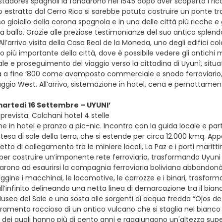
stadores spagnoli la fondarono nel 1545 dopo aver scoperto i ric
to estratto dal Cerro Rico si sarebbe potuto costruire un ponte t
so gioiello della corona spagnola e in una delle città più ricche
a ballo. Grazie alle preziose testimonianze del suo antico splendor
All’arrivo visita della Casa Real de la Moneda, uno degli edifici co
o più importante della città, dove è possibile vedere gli antichi 
ale e proseguimento del viaggio verso la cittadina di Uyunì, situa
 a fine ‘800 come avamposto commerciale e snodo ferroviario,
vaggio West. All’arrivo, sistemazione in hotel, cena e pernottame
martedì 16 Settembre – UYUNI’
prevista: Colchani hotel 4 stelle
e in hotel e pranzo a pic-nic. Incontro con la guida locale e par
tesa di sale della terra, che si estende per circa 12.000 kmq. Appe
etto di collegamento tra le miniere locali, La Paz e i porti marittimi
 per costruire un’imponente rete ferroviaria, trasformando Uyuni 
iarono ad esaurirsi la compagnia ferroviaria boliviana abbandonò l
uggine i macchinai, le locomotive, le carrozze e i binari, trasforman
ll’infinito delineando una netta linea di demarcazione tra il bianc
Museo del Sale e una sosta alle sorgenti di acqua fredda “Ojos de
oramento roccioso di un antico vulcano che si staglia nel bianco 
i dei quali hanno più di cento anni e raggiungono un'altezza supe