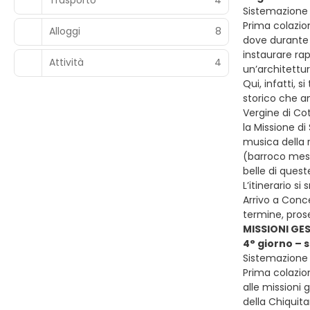
Trasporto
4
Sistemazione p
Prima colazion
Alloggi
8
dove durante i
instaurare rap
Attività
4
un’architettu
Qui, infatti, s
storico che an
Vergine di Co
la Missione di
musica della r
(barroco mest
belle di quest
L’itinerario s
Arrivo a Conce
termine, pros
MISSIONI GE
4° giorno – 
Sistemazione p
Prima colazion
alle missioni 
della Chiquit