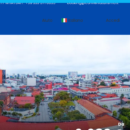
7 WHATSAPP: +39 333 571 6035
booking@conveniaturismo.it
Aiuto
Italiano
Accedi
Da