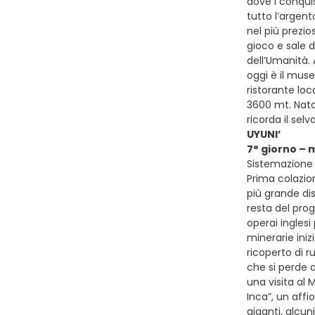
dove i conqui
tutto l’argen
nel più prezio
gioco e sale d
dell’Umanità. 
oggi è il muse
ristorante loc
3600 mt. Nata
ricorda il sel
UYUNI’
7° giorno – 
Sistemazione 
Prima colazion
più grande dis
resta del prog
operai inglesi
minerarie iniz
ricoperto di r
che si perde a
una visita al 
Inca”, un affi
giganti, alcun