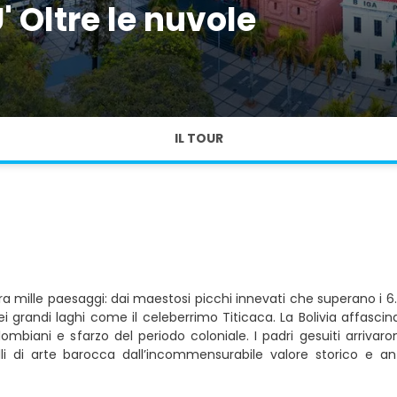
 Oltre le nuvole
IL TOUR
e tra mille paesaggi: dai maestosi picchi innevati che superano i
ei grandi laghi come il celeberrimo Titicaca. La Bolivia affasci
ombiani e sfarzo del periodo coloniale. I padri gesuiti arrivar
lli di arte barocca dall’incommensurabile valore storico e an