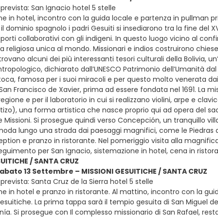
revista: San Ignacio hotel 5 stelle
e in hotel, incontro con la guida locale e partenza in pullman pr
l dominio spagnolo i padri Gesuiti si insediarono tra la fine del XV
porti collaborativi con gli indigeni. In questo luogo vicino al con
ra religiosa unica al mondo. Missionari e indios costruirono chi
i trovano alcuni dei più interessanti tesori culturali della Bolivia, 
tropologico, dichiarato dall’UNESCO Patrimonio dell’Umanità dal 199
toca, famosa per i suoi miracoli e per questo molto venerata dai
 San Francisco de Xavier, prima ad essere fondata nel 1691. La mi
egione e per il laboratorio in cui si realizzano violini, arpe e cla
izo), una forma artistica che nasce proprio qui ad opera del sac
e Missioni. Si prosegue quindi verso Concepción, un tranquillo vil
i snoda lungo una strada dai paesaggi magnifici, come le Piedras 
ption e pranzo in ristorante. Nel pomeriggio visita alla magnifica
eguimento per San Ignacio, sistemazione in hotel, cena in rist
SUITICHE / SANTA CRUZ
sabato 13 Settembre – MISSIONI GESUITICHE / SANTA CRUZ
revista: Santa Cruz de la Sierra hotel 5 stelle
e in hotel e pranzo in ristorante. Al mattino, incontro con la gui
gesuitiche. La prima tappa sarà il tempio gesuita di San Miguel 
anía. Si prosegue con Il complesso missionario di San Rafael, res