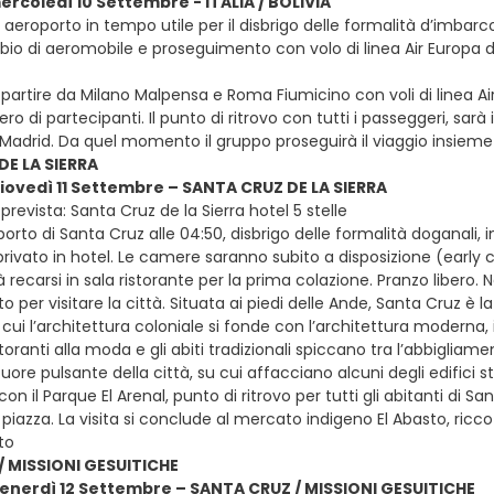
mercoledì 10 Settembre - ITALIA / BOLIVIA
in aeroporto in tempo utile per il disbrigo delle formalità d’imbarc
mbio di aeromobile e proseguimento con volo di linea Air Europa d
e partire da Milano Malpensa e Roma Fiumicino con voli di linea A
 di partecipanti. Il punto di ritrovo con tutti i passeggeri, sarà
i Madrid. Da quel momento il gruppo proseguirà il viaggio insieme
DE LA SIERRA
giovedì 11 Settembre – SANTA CRUZ DE LA SIERRA
revista: Santa Cruz de la Sierra hotel 5 stelle
oporto di Santa Cruz alle 04:50, disbrigo delle formalità doganali,
ivato in hotel. Le camere saranno subito a disposizione (early ch
 recarsi in sala ristorante per la prima colazione. Pranzo libero.
o per visitare la città. Situata ai piedi delle Ande, Santa Cruz è
n cui l’architettura coloniale si fonde con l’architettura moderna, 
toranti alla moda e gli abiti tradizionali spiccano tra l’abbigliame
ore pulsante della città, su cui affacciano alcuni degli edifici st
on il Parque El Arenal, punto di ritrovo per tutti gli abitanti di
 piazza. La visita si conclude al mercato indigeno El Abasto, ricco d
to
/ MISSIONI GESUITICHE
venerdì 12 Settembre – SANTA CRUZ / MISSIONI GESUITICHE