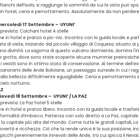
fianchi dell’isola, si raggiunge la sommità da cui la vista può sp
in hotel, cena e pernottamento. Assolutamente da non perdere l
mercoledì 17 Settembre – UYUNI’
prevista: Colchani hotel 4 stelle
e in hotel e pranzo a pic-nic. Incontro con la guida locale e part
ata di visite, iniziando dal piccolo villaggio di Coquesa, situato 
na divinità. La sagoma di questo vulcano dormiente, domina l'imm
 grotta, dove sono state scoperte alcune mummie preincaiche ris
 e i vestiti sono in ottimo stato di conservazione. Al termine dell
anorami delle Ande Boliviane, un paesaggio surreale in cui i ragg
dalla bellezza difficilmente eguagliabile. Cena e pernottamento 
cielo notturno.
AZ
giovedì 18 Settembre – UYUNI’ / LA PAZ
revista: La Paz hotel 5 stelle
e in hotel e pranzo libero. Incontro con la guida locale e trasfe
 formalità d’imbarco. Partenza con volo diretto a La Paz, capitale 
 la capitale più alta del mondo. Come tutte le grandi capitali, 
povertà e ricchezza. Ciò che la rende unica è la sua posizione, inc
icchi perennemente innevati delle Ande, tra cui spicca il Nevado I