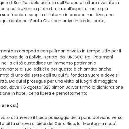
ine di San Raffaele portata dall'Europa e l'altare rivestito in
er le costruzioni in pietra brulla, dall’aspetto molto più
a sua facciata spoglia e l’interno in barroco mestizo , uno
Proseguimento per Santa Cruz con arrivo in tarda serata,
rimento in aeroporto con pullman privato in tempo utile per il
zionale della Bolivia, iscritta dall’UNESCO tra i Patrimoni
itudine, la città custodisce un immenso patrimonio
edominante di suoi edifici e per questo è chiamata anche
mmità di uno dei sette colli su cui fu fondata Sucre e dove si
à. Da qui si prosegue per una visita ai luoghi di maggiore
ad”, dove il 6 agosto 1825 Simon Bolivar firmò la dichiarazione
mazione in hotel, cena libera e pernottamento
 ore ca.)
ivato attraverso il tipico paesaggio della puna boliviana verso
 La città si trova ai piedi del Cerro Rico, la "Montagna ricca",