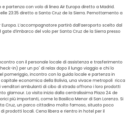
o e partenza con volo di linea Air Europa diretto a Madrid.
elle 23:35 diretto a Santa Cruz de la Sierra. Pernottamento a
ir Europa. L’accompagnatore partirà dall’aeroporto scelto dal
 il gate d’imbarco del volo per Santa Cruz de la Sierra presso
 incontro con il personale locale di assistenza e trasferimento
eck-in) per un po' di relax dopo il lungo viaggio e chi lo
 Nel pomeriggio, incontro con la guida locale e partenza in
 la capitale economica della Bolivia, una vivace metropoli ricca
i venditori ambulanti di cibo di strada offrono i loro prodotti
nto glamour. La visita inizia dalla centralissima Plaza 24 de
orici più importanti, come la Basilica Menor di San Lorenzo. Si
 Santa Cruz, un parco cittadino molto famoso, situato poco
i prodotti locali. Cena libera e rientro in hotel per il