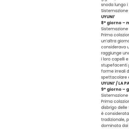
snoda lungo i 
Sistemazione 
UYUNI’
8° giorno – 
Sistemazione 
Prima colazion
un’altra giorn
considerava u
raggiunge una
i loro capelli
stupefacenti p
forme irreali 
spettacolare 
UYUNI’ / LA P
9° giorno – 
Sistemazione p
Prima colazion
disbrigo delle
è considerata
tradizionale, 
dominata dai p