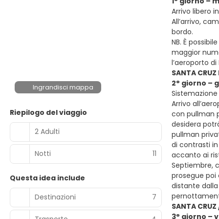
1° giorno – 
Arrivo libero 
All’arrivo, ca
bordo.
NB. È possibil
maggior numero
l’aeroporto d
SANTA CRUZ 
2° giorno – 
Ingrandisci mappa
Sistemazione p
Arrivo all’aer
Riepilogo del viaggio
con pullman pr
desidera potrà
2 Adulti
pullman privat
di contrasti i
Notti
11
accanto ai ris
Septiembre, cu
prosegue poi c
Questa idea include
distante dalla
pernottamen
Destinazioni
7
SANTA CRUZ 
3° giorno – 